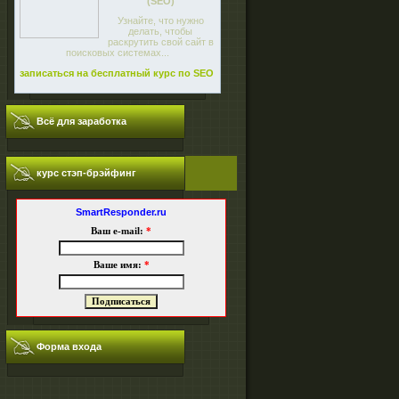
(SEO)
Узнайте, что нужно
делать, чтобы
раскрутить свой сайт в
поисковых системах...
записаться на бесплатный курс по SEO
Всё для заработка
курс стэп-брэйфинг
SmartResponder.ru
Ваш e-mail:
*
Ваше имя:
*
Форма входа