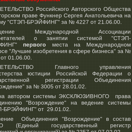
ЕТЕЛЬСТВО Российского Авторского Общества
торском праве Функнер Сергея Анатольевича на
му "СТЭП-БРЭЙФИНГ" за № 4227 от 21.06.00.
ещение Международной Ассоциации
ретателей о занятии системой "СТЭП-
ЙФИНГ"
первого
места на Международном
рсе "Лучшие изобретения в сфере бизнеса" за №
от 01.06.00.
ДЕТЕЛЬСТВО Главного управления
стерства юстиции Российской Федерации о
дарственной регистрации Объединения
ождение" за № 3005 от 28.01.02.
ча автором системы ЭКСКЛЮЗИВНОГО права
динению "Возрождение" на ведение системы
-БРЭЙФИНГ" от 29.01.02.
чение Объединения "Возрождение" в состав
О (Единый государственный регистр
риятий и организаций) за № 2357 от 07.02.02.