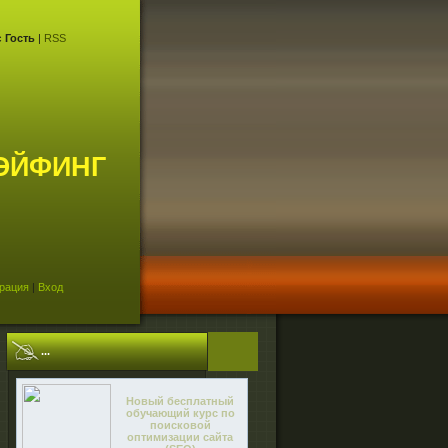
с
Гость
|
RSS
ЭЙФИНГ
рация
|
Вход
...
Новый бесплатный
обучающий курс по
поисковой
оптимизации сайта