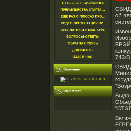
СУТЬ СТЭП - БРЭЙФИНГА
СВИД
ПРЕИМУЩЕСТВА СТАРТА ...
об ав
ЕЩЕ РАЗ О ПЛЮСАХ ПРО...
систе
ВИДЕО-ПРЕЗЕНТАЦИЯ ПР...
БЕСПЛАТНЫЙ E-MAIL КУРС
Изв
Изоб
ВОПРОСЫ-ОТВЕТЫ
БРЭ
ОБРАТНАЯ СВЯЗЬ
конку
ДОКУМЕНТЫ
743/В 
$3.60 В ЧАС
СВИ
Внимание
Мини
госу
"Возр
liveinternet
Выда
Объе
"СТЭП
Вклю
ЕГРП
предп