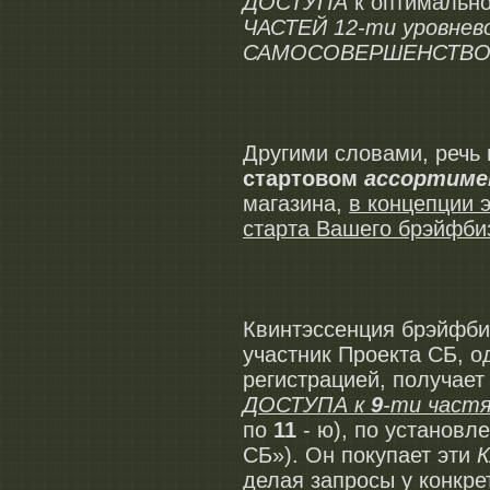
ДОСТУПА
к оптимально
ЧАСТЕЙ 12-ти уровне
САМОСОВЕРШЕНСТВО
Другими словами, речь
стартовом
ассортим
магазина,
в концепции 
старта Вашего брэйфби
Квинтэссенция брэйфбиз
участник Проекта СБ
регистрацией, получае
ДОСТУПА к
9
-ти час
по
11
- ю), по установл
СБ»). Он покупает эти
делая запросы у конкре