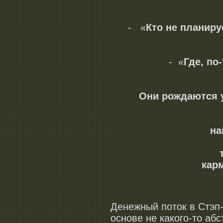
- «
Кто не планиру
- «
Где, по
Они рождаются у
на
кар
Денежный поток в Стэп
основе не какого-т