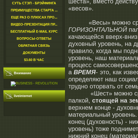
шеста», вместо действ
СУТЬ СТЭП - БРЭЙФИНГА
«весов».
ПРЕИМУЩЕСТВА СТАРТА ...
ЕЩЕ РАЗ О ПЛЮСАХ ПРО...
«Весы» можно сра
ВИДЕО-ПРЕЗЕНТАЦИЯ ПР...
ГОРИЗОНТАЛЬНОЙ
пал
БЕСПЛАТНЫЙ E-MAIL КУРС
качающейся вверх-вниз
ВОПРОСЫ-ОТВЕТЫ
духовный уровень, на д
ОБРАТНАЯ СВЯЗЬ
правило, когда мы под
ДОКУМЕНТЫ
уровень, наш материаль
$3.60 В ЧАС
процесс самосовершенс
а
ВРЕМЯ
- это, как изв
Внимание
определяют наш социал
трудно оторвать от
«Шест» можно сра
liveinternet
палкой,
стоящей на зе
верхнем конце - духовн
материальный уровень.
конец (духовность) - н
уровень) тоже поднимет
нижний конец (материа