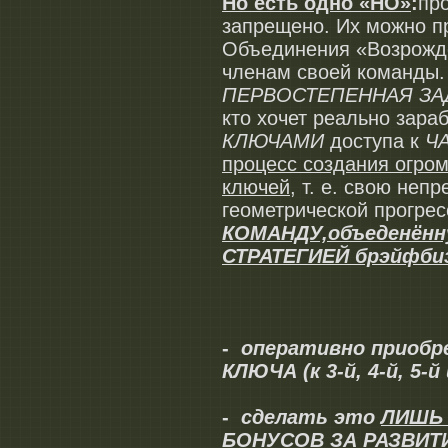
Но есть одно «НО»
:
пр
запрещено. Их можно 
Объединения «Возрожден
членам своей команды.
ПЕРВОСТЕПЕННАЯ ЗА
кто хочет реально зара
КЛЮЧАМИ
доступа к
Ч
процесс создания огром
ключей
, т. е. свою неп
геометрической прогрес
КОМАНДУ,
объеденён
СТРАТЕГИЕЙ брэйфби
-
оперативно приобре
КЛЮЧА (к 3-й, 4-й, 5-й
-
сделать это
ЛИШЬ 
БОНУСОВ ЗА РАЗВИТ