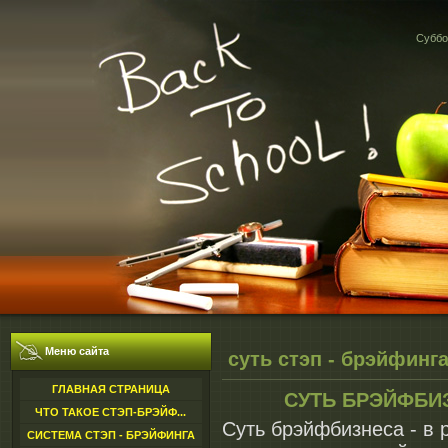
Суббот
Меню сайта
суть стэп - брэйфинг
ГЛАВНАЯ СТРАНИЦА
СУТЬ БРЭЙФБИЗ
ЧТО ТАКОЕ СТЭП-БРЭЙФ...
Суть брэйфбизнеса - в
СИСТЕМА СТЭП - БРЭЙФИНГА