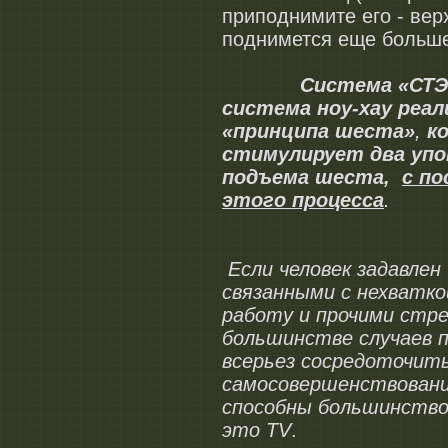
приподнимите его - вер
поднимется еще больш
Система «СТЭ
система ноу-хау реа
«принципа шеста»
,
к
стимулирует два уп
подъема шеста,
с п
этого процесса
.
Если человек задавлен
связанными с нехватк
работу и прочими стре
большинстве случаев 
всерьез сосредоточит
самосовершенствовани
способны большинство
это
TV
.