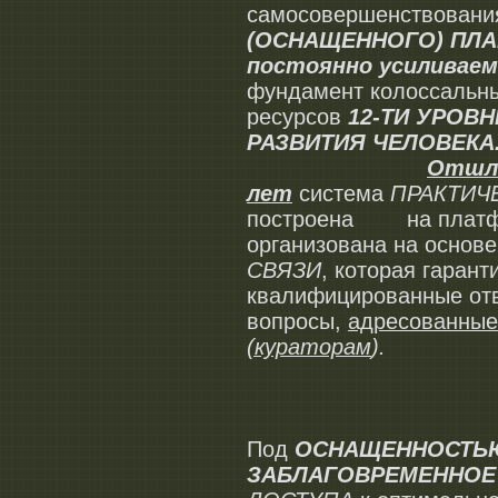
самосовершенствовани
(ОСНАЩЕННОГО) ПЛ
постоянно усиливае
фундамент колоссальн
ресурсов
12-ТИ УРОВ
РАЗВИТИЯ ЧЕЛОВЕКА
Отшли
лет
система
ПРАКТИЧ
построена на платфо
организована на основ
СВЯЗИ
, которая гарант
квалифицированные от
вопросы,
адресованны
(кураторам
).
Под
ОСНАЩЕННОСТЬ
ЗАБЛАГОВРЕМЕННОЕ